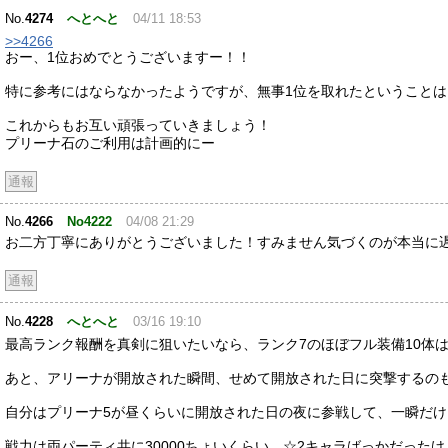
No.
4274
へとへと
04/11 18:53
>>4266
おー、1位おめでとうございますー！！
特に参考にはならなかったようですが、無事1位を取れたということ
これからもお互い頑張っていきましょう！
プリーナ石のご利用は計画的にー
通報
No.
4266
No4222
04/08 21:29
お二方丁寧にありがとうございました！すみません気づくのが本当に
通報
No.
4228
へとへと
03/16 19:10
最高ランク報酬を真剣に狙いたいなら、ランク7のほぼフル装備10体
あと、アリーナが開放された瞬間、せめて開放された日に突撃するの
自分はプリーナ5が昼くらいに開放された日の夜に参戦して、一瞬だけ
戦力は両パーティ共に30000ちょいくらい、☆2キャラばっかだっ