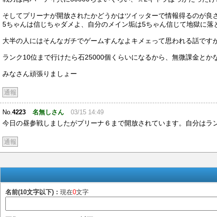
そしてプリーナが開放されたかどうかはツイッターで情報得るのが良
5ちゃんは信じちゃダメよ、自分のメイン垢は5ちゃん信じて地獄に落
大半の人にはそんなガチでゲームすんなよキメェって思われる話です
ランク10位まで行けたら石25000個くらいになるから、無微課金と
みなさん頑張りましょー
通報
No.
4223
名無しさん
03/15 14:49
今日の昼参戦しましたがプリーナ６まで開放されています。自分はラ
通報
名前(10文字以下)：
現在
0
文字