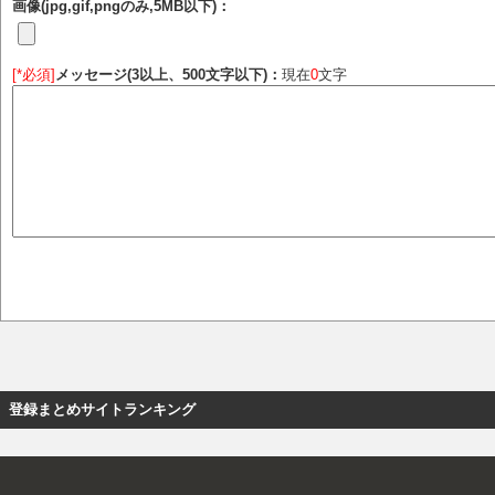
画像(jpg,gif,pngのみ,5MB以下)：
[*必須]
メッセージ(3以上、500文字以下)：
現在
0
文字
登録まとめサイトランキング